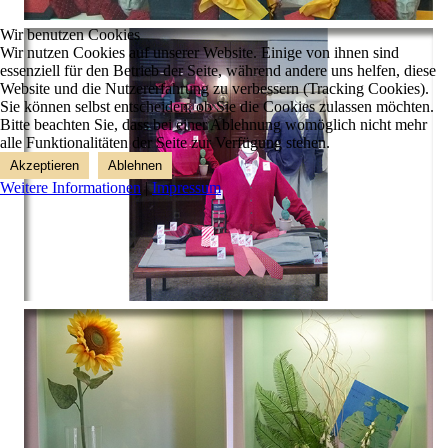
Wir benutzen Cookies
Wir nutzen Cookies auf unserer Website. Einige von ihnen sind
essenziell für den Betrieb der Seite, während andere uns helfen, diese
Website und die Nutzererfahrung zu verbessern (Tracking Cookies).
Sie können selbst entscheiden, ob Sie die Cookies zulassen möchten.
Bitte beachten Sie, dass bei einer Ablehnung womöglich nicht mehr
alle Funktionalitäten der Seite zur Verfügung stehen.
Akzeptieren
Ablehnen
Weitere Informationen
|
Impressum