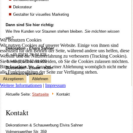
Dekorateur
Gestalter für visuelles Marketing
Dann sind Sie hier richtig:
Wie Ihre Kunden vor Staunen stehen bleiben.
Sie möchten wissen
wie?
Wir benutzen Cookies
Wir nutzen Cookies auf unserer Website. Einige von ihnen sind
Dekoration - Elvira Sahner
essenziell für den Betrieb der Seite, während andere uns helfen, diese
✆ +49 (0)211 78 84 828
Website und die Nutzererfahrung zu verbessern (Tracking Cookies).
Sie können selbst entscheiden, ob Sie die Cookies zulassen möchten.
✆ +49 (0)173 52 91 903
Bitte beachten Sie, dass bei einer Ablehnung womöglich nicht mehr
Düsseldorf - Essen - Köln
alle Funktionalitäten der Seite zur Verfügung stehen.
Nordrhein
-
Westfalen
Akzeptieren
Ablehnen
Weitere Informationen
|
Impressum
Aktuelle Seite:
Startseite
Kontakt
Kontakt
Dekorationen & Schauwerbung Elvira Sahner
Volmerswerther Str. 359