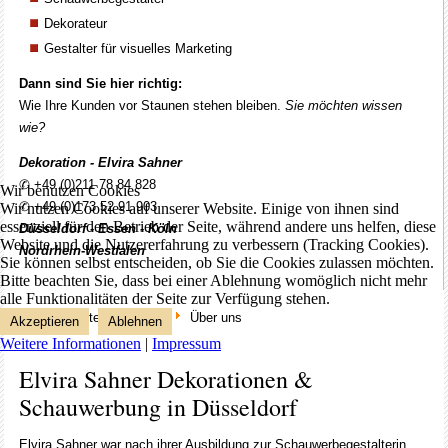
Dekorateur
Gestalter für visuelles Marketing
Dann sind Sie hier richtig:
Wie Ihre Kunden vor Staunen stehen bleiben.
Sie möchten wissen
wie?
Dekoration - Elvira Sahner
✆ +49 (0)211 78 84 828
Wir benutzen Cookies
✆ +49 (0)173 52 91 903
Wir nutzen Cookies auf unserer Website. Einige von ihnen sind
essenziell für den Betrieb der Seite, während andere uns helfen, diese
Düsseldorf - Essen - Köln
Website und die Nutzererfahrung zu verbessern (Tracking Cookies).
Nordrhein
-
Westfalen
Sie können selbst entscheiden, ob Sie die Cookies zulassen möchten.
Bitte beachten Sie, dass bei einer Ablehnung womöglich nicht mehr
alle Funktionalitäten der Seite zur Verfügung stehen.
Aktuelle Seite:
Startseite
Über uns
Akzeptieren
Ablehnen
Weitere Informationen
|
Impressum
Elvira Sahner Dekorationen &
Schauwerbung in Düsseldorf
Elvira Sahner war nach ihrer Ausbildung zur Schauwerbegestalterin