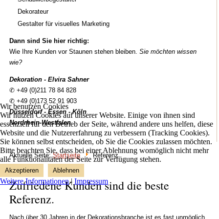
Dekorateur
Gestalter für visuelles Marketing
Dann sind Sie hier richtig:
Wie Ihre Kunden vor Staunen stehen bleiben.
Sie möchten wissen
wie?
Dekoration - Elvira Sahner
✆ +49 (0)211 78 84 828
✆ +49 (0)173 52 91 903
Wir benutzen Cookies
Düsseldorf - Essen - Köln
Wir nutzen Cookies auf unserer Website. Einige von ihnen sind
Nordrhein
-
Westfalen
essenziell für den Betrieb der Seite, während andere uns helfen, diese
Website und die Nutzererfahrung zu verbessern (Tracking Cookies).
Sie können selbst entscheiden, ob Sie die Cookies zulassen möchten.
Bitte beachten Sie, dass bei einer Ablehnung womöglich nicht mehr
Aktuelle Seite:
Startseite
Referenz
alle Funktionalitäten der Seite zur Verfügung stehen.
Akzeptieren
Ablehnen
Weitere Informationen
|
Impressum
Zufriedene Kunden sind die beste
Referenz.
Nach über 30 Jahren in der Dekorationsbranche ist es fast unmöglich